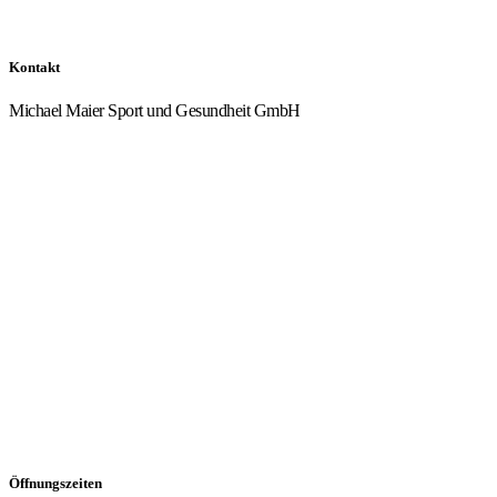
Kontakt
Michael Maier Sport und Gesundheit GmbH
Von-Dorgelo-Straße 4, 49393 Lohne
04442 7059333
info@mpower-lohne.de
Öffnungszeiten