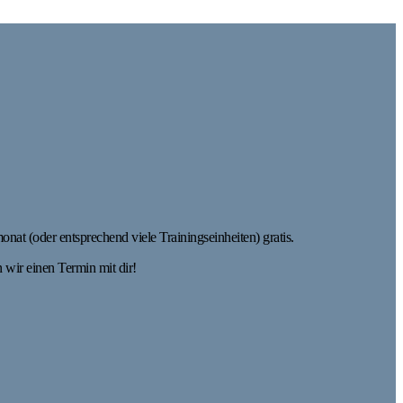
at (oder entsprechend viele Trainingseinheiten) gratis.
 wir einen Termin mit dir!