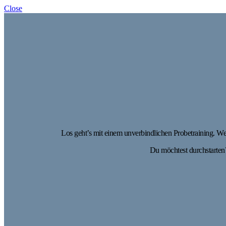
Close
Los geht’s mit einem unverbindlichen Probetraining. We
Du möchtest durchstarten?