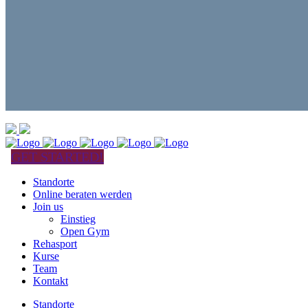
GET STARTED!
Standorte
Online beraten werden
Join us
Einstieg
Open Gym
Rehasport
Kurse
Team
Kontakt
Standorte