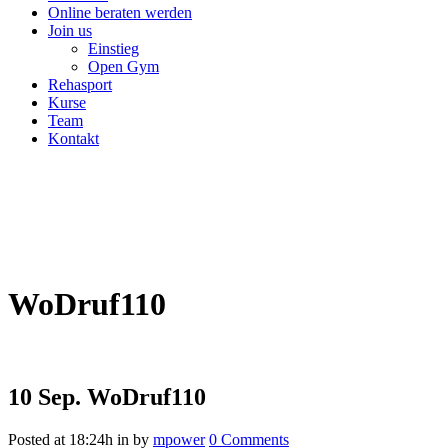
Online beraten werden
Join us
Einstieg
Open Gym
Rehasport
Kurse
Team
Kontakt
WoDruf110
10 Sep.
WoDruf110
Posted at 18:24h
in
by
mpower
0 Comments