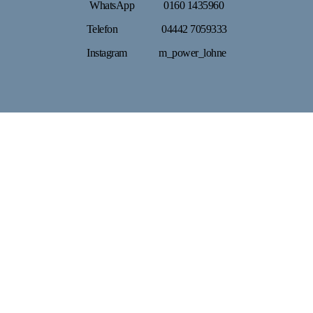
WhatsApp 0160 1435960
Telefon 04442 7059333
Instagram m_power_lohne