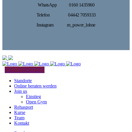
WhatsApp 0160 1435960
Telefon 04442 7059333
Instagram m_power_lohne
GET STARTED!
Standorte
Online beraten werden
Join us
Einstieg
Open Gym
Rehasport
Kurse
Team
Kontakt