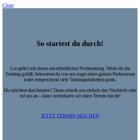
Close
So startest du durch!
Los geht’s mit einem unverbindlichen Probetraining. Wenn dir das
Training gefällt, bekommst du von uns sogar einen ganzen Probemonat
(oder entsprechend viele Trainingseinheiten) gratis.
Du möchtest durchstarten? Dann schreib uns einfach eine Nachricht oder
ruf uns an – dann vereinbaren wir einen Termin mit dir!
JETZT TERMIN MACHEN